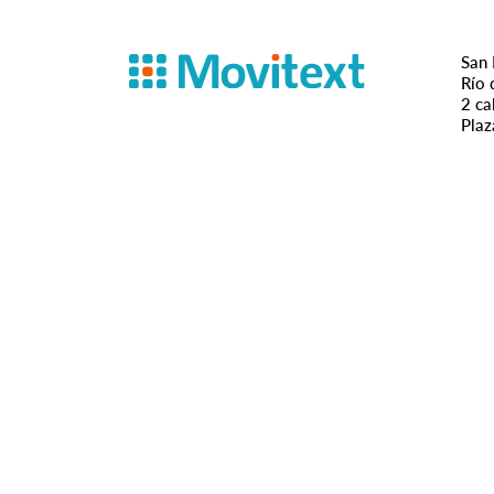
San 
Río 
2 ca
Plaz