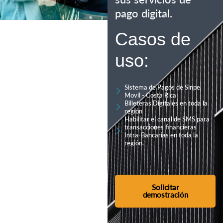
pago digital.
Casos de
uso:
Sistema de Pagos de Sinpe
Movil - Costa Rica
Billeteras Digitales en toda la
región
Habilitar el canal de SMS para
transacciones financieras
Intra-Bancarias en toda la
región.
Solicitar
demostración