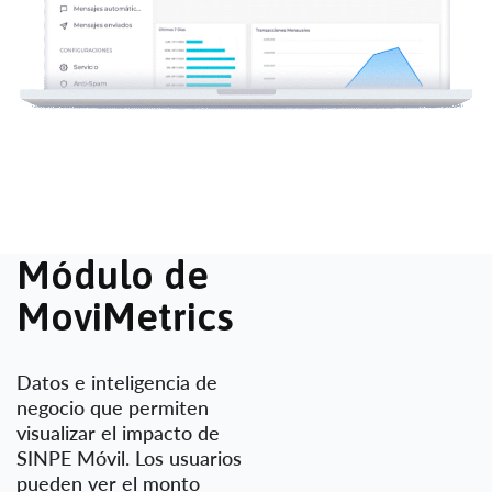
M
ó
d
u
l
o
d
e
M
o
v
i
M
e
t
r
i
c
s
Datos e inteligencia de
negocio que permiten
visualizar el impacto de
SINPE Móvil. Los usuarios
pueden ver el monto