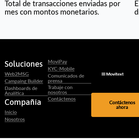
Total de transacciones enviadas por
E
mes con montos monetarios.
d
MoviPay
Soluciones
KYC-Mobile
Web2MSG
Comunicados de
prensa
Campaing Builder
Trabaje con
Dashboards de
nosotros
Analítica
Contáctenos
Compañía
Contáctenos
ahora
Inicio
Nosotros