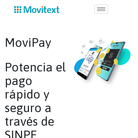
M
o
v
i
P
a
y
P
o
t
e
n
c
i
a
e
l
p
a
g
o
r
á
p
i
d
o
y
s
e
g
u
r
o
a
t
r
a
v
é
s
d
e
S
I
N
P
E