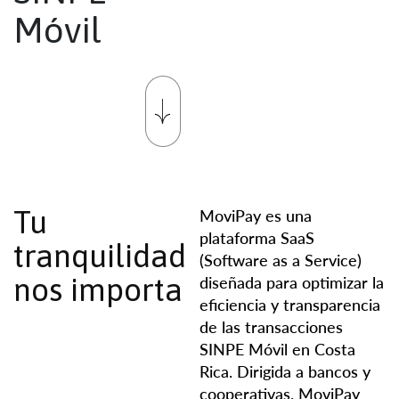
M
ó
v
i
l
Tu
MoviPay es una
plataforma SaaS
tranquilidad
(Software as a Service)
nos importa
diseñada para optimizar la
eficiencia y transparencia
de las transacciones
SINPE Móvil en Costa
Rica. Dirigida a bancos y
cooperativas, MoviPay