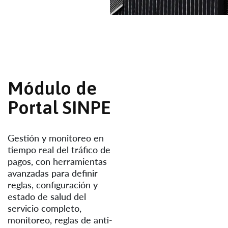
M
ó
d
u
l
o
d
e
P
o
r
t
a
l
S
I
N
P
E
Gestión y monitoreo en
tiempo real del tráfico de
pagos, con herramientas
avanzadas para definir
reglas, configuración y
estado de salud del
servicio completo,
monitoreo, reglas de anti-