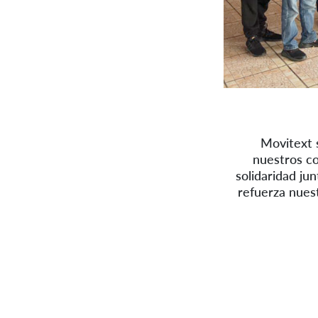
Movitext 
nuestros co
solidaridad ju
refuerza nues