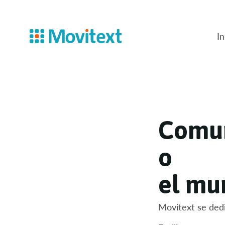
In
C
o
m
u
o
e
l
m
u
Movitext
se dedi