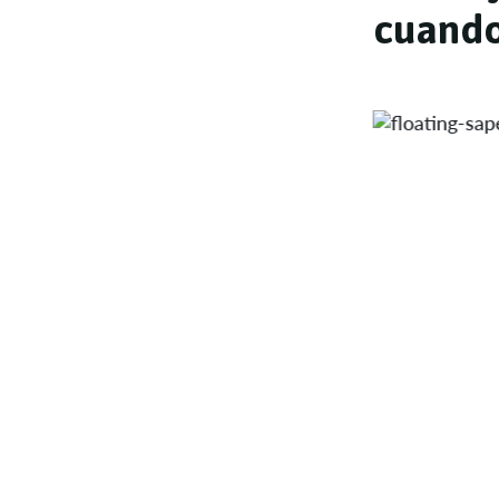
c
u
a
n
d