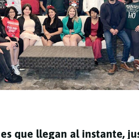
j
e
s
q
u
e
l
l
e
g
a
n
a
l
i
n
s
t
a
n
t
e
,
j
u