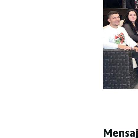
M
e
n
s
a