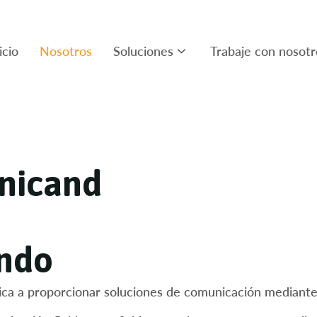
icio
Nosotros
Soluciones
Trabaje con nosotr
n
i
c
a
n
d
n
d
o
ca a proporcionar soluciones de comunicación mediante