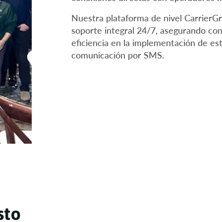
Nuestra plataforma de nivel
CarrierG
soporte integral 24/7, asegurando con
eficiencia en la implementación de es
comunicación por SMS.
s
t
o