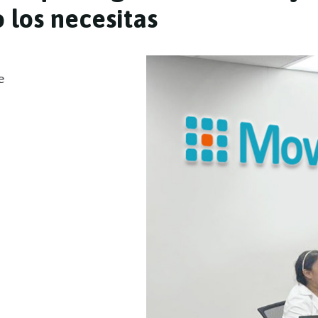
o
l
o
s
n
e
c
e
s
i
t
a
s